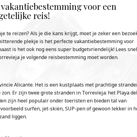
te vakantiebestemming voor een
etelijke reis!
e te reizen? Als je die kans krijgt, moet je zeker een bezoe
chitterende plekje is het perfecte vakantiebestemming voor
naast is het ook nog eens super budgetvriendelijk! Lees sne
rrevieja je volgende reisbestemming moet worden.
ovincie Alicante. Het is een kustplaats met prachtige strande
zon. Er zijn twee grote stranden in Torrevieja: het Playa de
den zijn heel populair onder toeristen en bieden tal van
jvoorbeeld surfen, jet-skiën, SUP-pen of gewoon lekker in h
zand liggen.