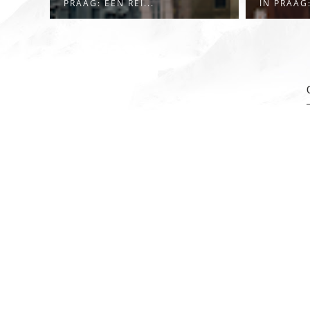
IN PRAAG: WA...
PAREL VA