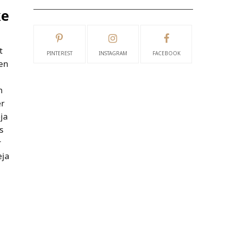
ke
t
PINTEREST
INSTAGRAM
FACEBOOK
 en
n
er
ja
s
r
eja