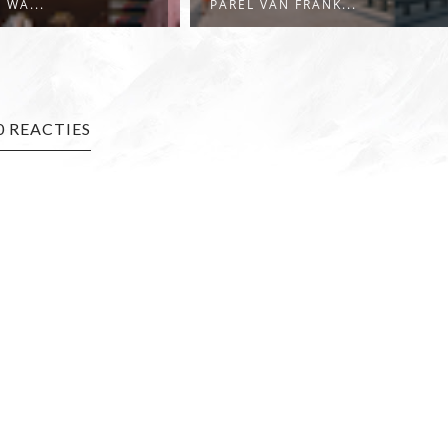
N FRANK...
BEZOEKEN:...
0 REACTIES