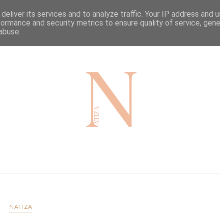
deliver its services and to analyze traffic. Your IP address and 
HOME
TRAVEL
BLOG
formance and security metrics to ensure quality of service, gen
abuse.
NATIZA