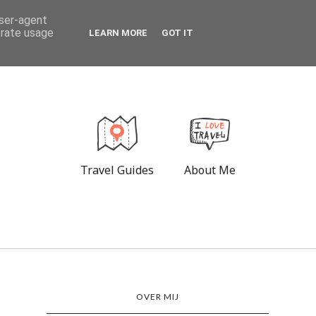
user-agent
erate usage
LEARN MORE
GOT IT
Travel Guides
About Me
OVER MIJ