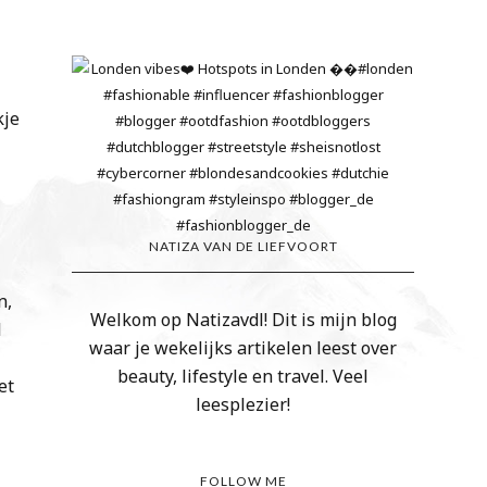
kje
l
NATIZA VAN DE LIEFVOORT
n,
Welkom op Natizavdl! Dit is mijn blog
l
waar je wekelijks artikelen leest over
beauty, lifestyle en travel. Veel
et
leesplezier!
FOLLOW ME