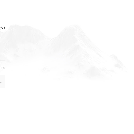
een
NTS
→