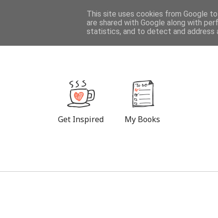
DESTINATIONS
This site uses cookies from Google to 
are shared with Google along with per
statistics, and to detect and address 
Get Inspired
My Books