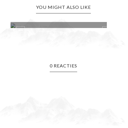
YOU MIGHT ALSO LIKE
8
KADO GEVEN MAN 50 JAAR
I
0 REACTIES