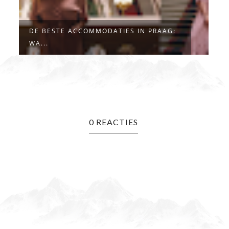
DE BESTE ACCOMMODATIES IN PRAAG:
N
WA...
F
0 REACTIES