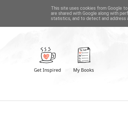
DESTINATIONS
This site uses cookies from Google to 
are shared with Google along with per
statistics, and to detect and address 
Get Inspired
My Books