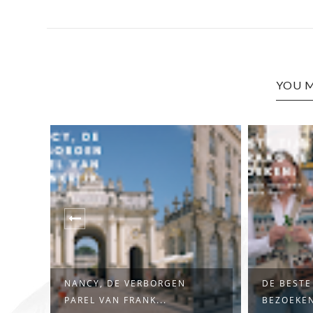
YOU M
DE BESTE TIJD OM PRAAG TE
12X DE 
BEZOEKEN:...
IN PRAAG