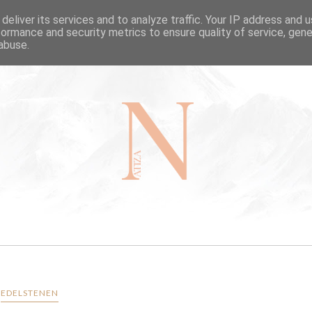
deliver its services and to analyze traffic. Your IP address and 
HOME
TRAVEL
BLOG
formance and security metrics to ensure quality of service, gen
abuse.
EDELSTENEN