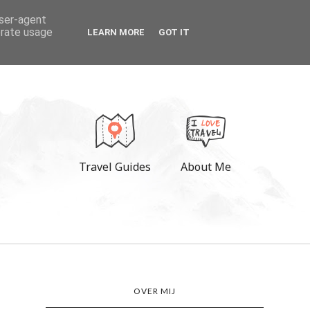
user-agent
erate usage
LEARN MORE
GOT IT
Travel Guides
About Me
OVER MIJ