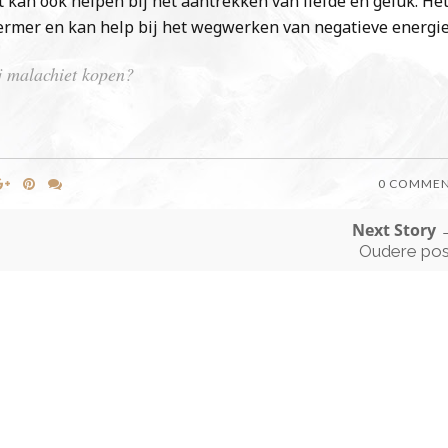
 kan ook helpen bij het aantrekken van liefde en geluk. He
hermer en kan help bij het wegwerken van negatieve energie
j malachiet kopen?
0 COMME
Next Story 
Oudere pos