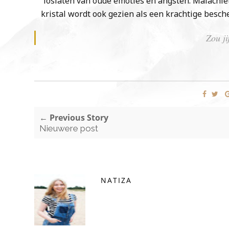
loslaten van oude emoties en angsten. Malachiet
kristal wordt ook gezien als een krachtige besc
Zou ji
← Previous Story
Nieuwere post
NATIZA