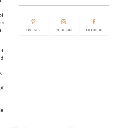
n
oi
 en
e
PINTEREST
INSTAGRAM
FACEBOOK
et
id
k
t
of
de