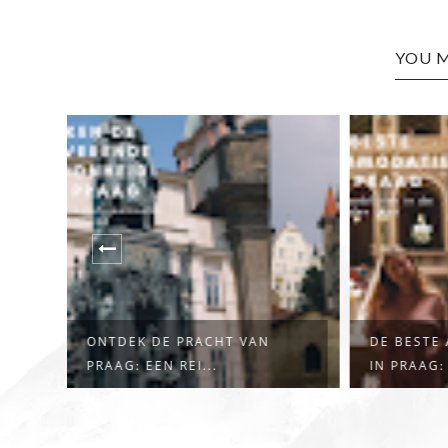
YOU M
DE BESTE ACCOMMODATIES
NANCY, 
IN PRAAG: WA...
PAREL VA