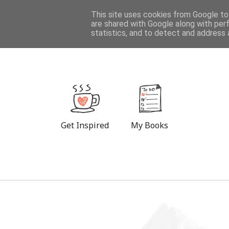
DESTINATIONS
This site uses cookies from Google to 
are shared with Google along with per
statistics, and to detect and address 
Get Inspired
My Books