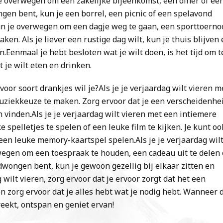
e overwegen om een ​​zakelijke bijeenkomst, een diner of ee
ngen bent, kun je een borrel, een picnic of een spelavond
kun je overwegen om een ​​dagje weg te gaan, een sporttoerno
en. Als je liever een rustige dag wilt, kun je thuis blijven
n.Eenmaal je hebt besloten wat je wilt doen, is het tijd om t
 je wilt eten en drinken.
voor soort drankjes wil je?Als je je verjaardag wilt vieren m
 muziekkeuze te maken. Zorg ervoor dat je een verscheidenhe
 vinden.Als je je verjaardag wilt vieren met een intiemere
 spelletjes te spelen of een leuke film te kijken. Je kunt oo
een leuke memory-kaartspel spelen.Als je je verjaardag wil
egen om een ​​toespraak te houden, een cadeau uit te delen 
edwongen bent, kun je gewoon gezellig bij elkaar zitten en
wilt vieren, zorg ervoor dat je ervoor zorgt dat het een
en zorg ervoor dat je alles hebt wat je nodig hebt. Wanneer 
ekt, ontspan en geniet ervan!