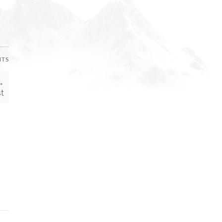
NTS
→
t