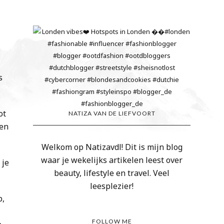
s
ot
NATIZA VAN DE LIEFVOORT
ten
Welkom op Natizavdl! Dit is mijn blog
waar je wekelijks artikelen leest over
 je
beauty, lifestyle en travel. Veel
leesplezier!
b,
FOLLOW ME