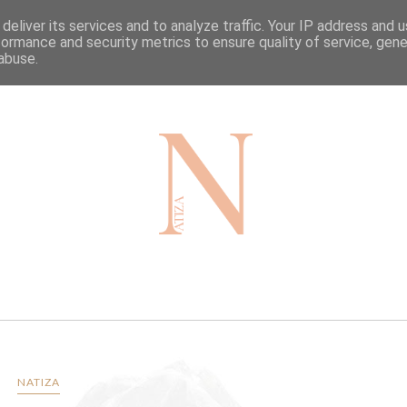
deliver its services and to analyze traffic. Your IP address and 
HOME
TRAVEL
BLOG
formance and security metrics to ensure quality of service, gen
abuse.
NATIZA