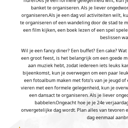
huren.Als je een formele gelegenheid wilt, kun j
banket te organiseren. Als je liever ongedwo
organiseren.Als je een dag vol activiteiten wilt, 
te organiseren of een wandeling door de stad te mak
een film kijken, een boek lezen of een spel spele
beslissen wat
Wil je een fancy diner? Een buffet? Een cake? Wat 
een groot feest, is het belangrijk om een ​​goede
aan muziek hebt, zodat iedereen iets leuks kan
bijeenkomst, kun je overwegen om een ​​paar leuke
een fotoalbum maken met foto’s van je jeugd of 
vieren met een formele gelegenheid, kun je overw
een dansact te organiseren. Als je liever ong
babbelen.Ongeacht hoe je je 24e verjaardag 
onvergetelijke dag wordt. Plan alles van tevoren 
dag eenmaal aanbre