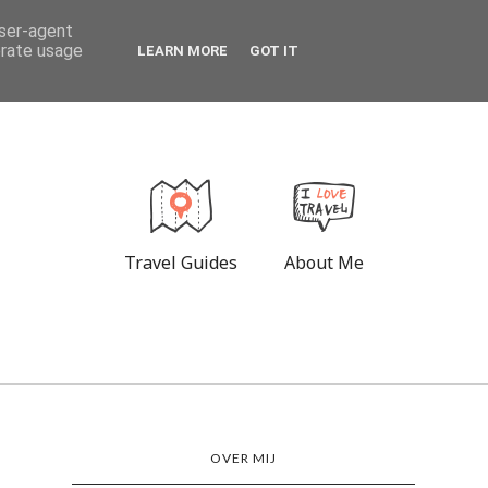
user-agent
erate usage
LEARN MORE
GOT IT
Travel Guides
About Me
OVER MIJ