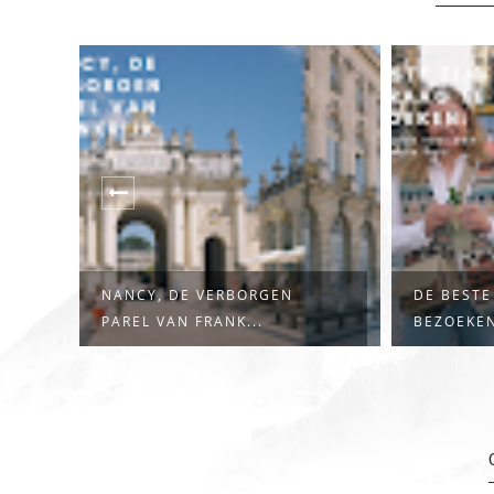
DE BESTE TIJD OM PRAAG TE
12X DE L
BEZOEKEN:...
IN PRAAG -