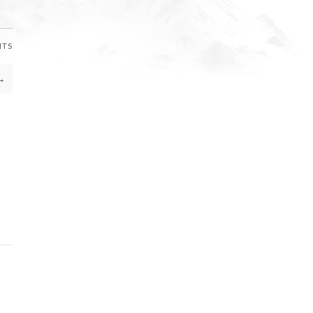
NTS
→