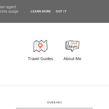
user-agent
erate usage
LEARN MORE
GOT IT
Travel Guides
About Me
OVER MIJ