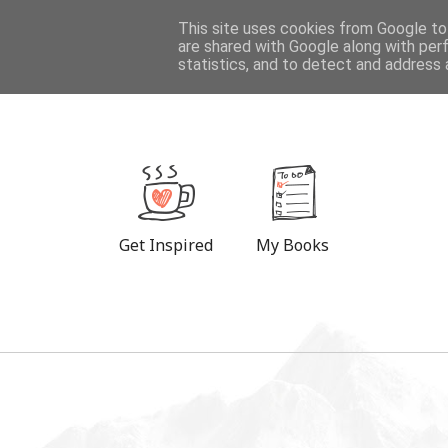
DESTINATIONS
This site uses cookies from Google to 
are shared with Google along with per
statistics, and to detect and address 
Get Inspired
My Books