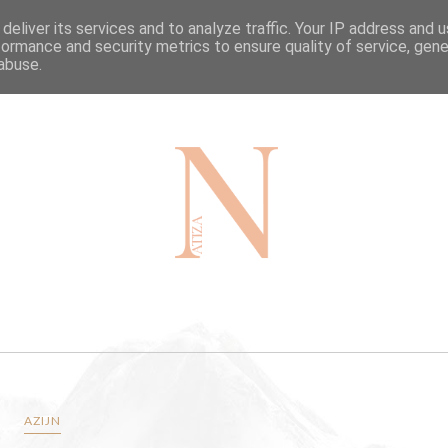
deliver its services and to analyze traffic. Your IP address and 
HOME
TRAVEL
BLOG
formance and security metrics to ensure quality of service, gen
abuse.
AZIJN