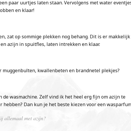
n een paar uurtjes laten staan. Vervolgens met water eventje
obben en klaar!
men, zat op sommige plekken nog behang. Dit is er makkelijk
en azijn in spuitfles, laten intrekken en klaar.
oor muggenbulten, kwallenbeten en brandnetel plekjes?
n de wasmachine. Zelf vind ik het heel erg fijn om azijn te
ur hebben? Dan kun je het beste kiezen voor een wasparfum
ij allemaal met azijn?