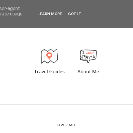
user-agent
erate usage
LEARN MORE
GOT IT
Travel Guides
About Me
OVER MIJ