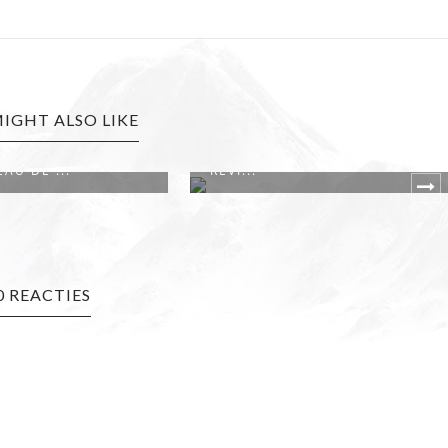
IGHT ALSO LIKE
DIOR ROSE 'N ROSES
REVIEW: DIOR JOY EAU DE
PARFUM INTE...
0 REACTIES