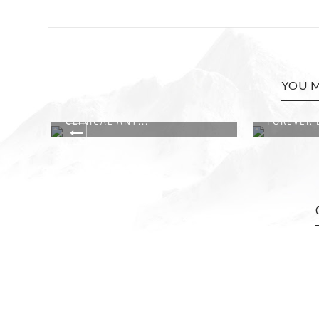
YOU M
REVIEW: GIRL OF NOW
DE MISS 
FOREVER EAU DE ...
REVI...