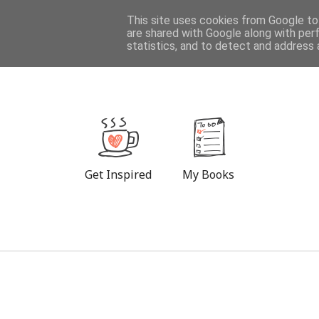
DESTINATIONS
This site uses cookies from Google to 
are shared with Google along with per
statistics, and to detect and address 
Get Inspired
My Books