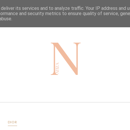
deliver its services and to analyze traffic. Your IP address and 
HOME
TRAVEL
BLOG
formance and security metrics to ensure quality of service, gen
abuse.
DIOR